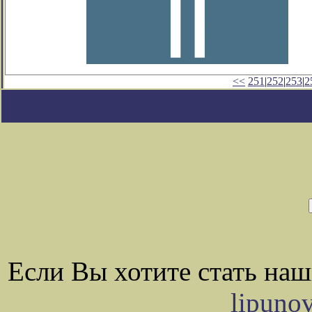
<<
251
|
252
|
253
|
2
Если Вы хотите стать на
lipuno