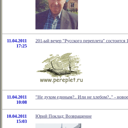
11.04.2011
201-ый вечер "Русского переплета" состоится 
17:25
11.04.2011
"Не духом единым?.. Или не хлебом?.." - нов
10:08
10.04.2011
Юрий Поклад: Возвращение
15:03