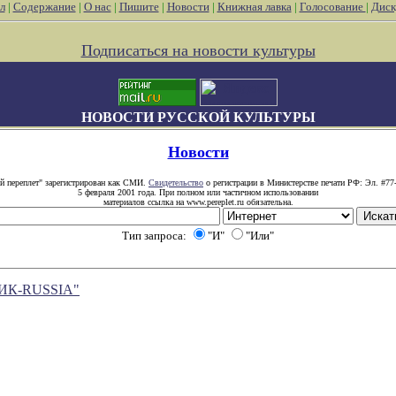
л
|
Содержание
|
О нас
|
Пишите
|
Новости
|
Книжная лавка
|
Голосование
|
Диск
Подписаться на новости культуры
НОВОСТИ РУССКОЙ КУЛЬТУРЫ
Новости
й переплет" зарегистрирован как СМИ.
Свидетельство
о регистрации в Министерстве печати РФ: Эл. #77
5 февраля 2001 года. При полном или частичном использовании
материалов ссылка на www.pereplet.ru обязательна.
Тип запроса:
"И"
"Или"
НИК-RUSSIA"