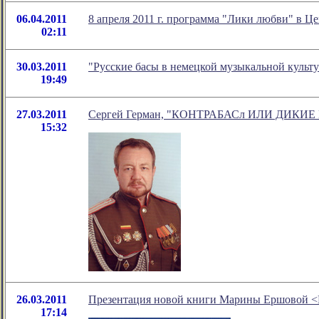
06.04.2011
8 апреля 2011 г. программа "Лики любви" в Ц
02:11
30.03.2011
"Русские басы в немецкой музыкальной культу
19:49
27.03.2011
Сергей Герман, "КОНТРАБАСл ИЛИ ДИКИЕ
15:32
26.03.2011
Презентация новой книги Марины Ершовой 
17:14