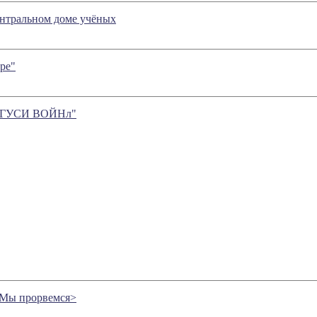
ентральном доме учёных
ре"
 ГУСИ ВОЙНл"
<Мы прорвемся>