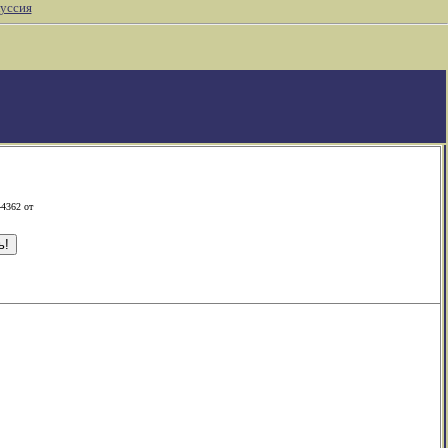
уссия
-4362 от