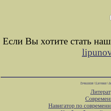
Если Вы хотите стать на
lipuno
Редколлегия
|
О журнале
|
Ав
Литера
Современ
Навигатор по современн