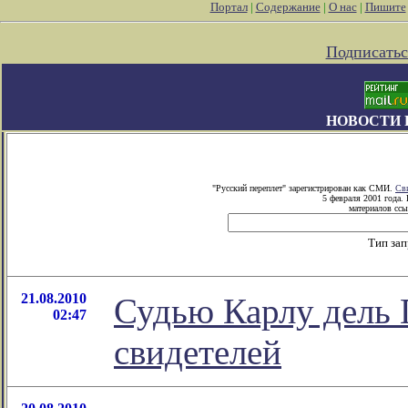
Портал
|
Содержание
|
О нас
|
Пишите
Подписатьс
НОВОСТИ 
"Русский переплет" зарегистрирован как СМИ.
Св
5 февраля 2001 года.
материалов ссы
Тип за
21.08.2010
Судью Карлу дель 
02:47
свидетелей