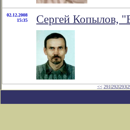
02.12.2008
Сергей Копылов, "Е
15:35
<<
291
|
292
|
293
|
2