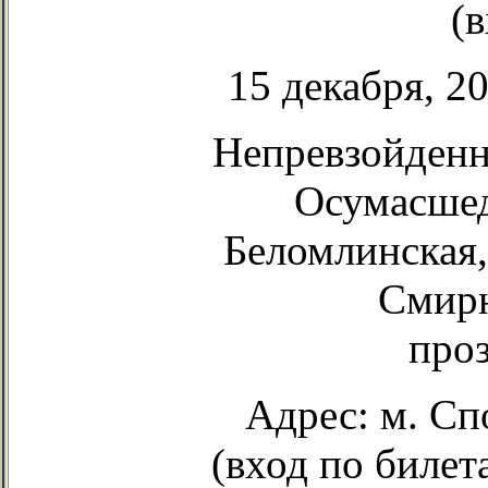
(
15 декабря, 2
Непревзойденн
Осумасше
Беломлинская,
Смирн
проз
Адрес: м. Сп
(вход по билет