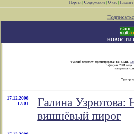
Портал
|
Содержание
|
О нас
|
Пишите
Подписатьс
НОВОСТИ 
"Русский переплет" зарегистрирован как СМИ.
Св
5 февраля 2001 года.
материалов ссы
Тип за
17.12.2008
Галина Узрютова: Н
17:01
вишнёвый пирог