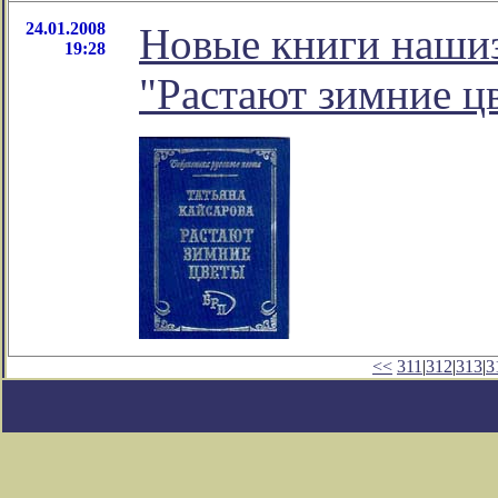
24.01.2008
Новые книги нашиз
19:28
"Растают зимние ц
<<
311
|
312
|
313
|
3