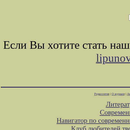
Если Вы хотите стать на
lipuno
Редколлегия
|
О журнале
|
Ав
Литера
Современ
Навигатор по современн
Клуб любителей тв