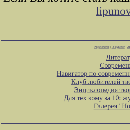
lipuno
Редколлегия
|
О журнале
|
Ав
Литера
Современ
Навигатор по современн
Клуб любителей тв
Энциклопедия тво
Для тех кому за 10: 
Галерея "Н