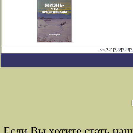
<<
321|
322
|
323
|
3
Если Вы хотите стать на