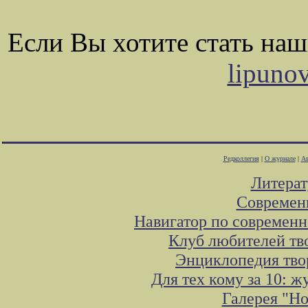
Если Вы хотите стать на
lipuno
Редколлегия
|
О журнале
|
Ав
Литера
Современ
Навигатор по современн
Клуб любителей тв
Энциклопедия тво
Для тех кому за 10: 
Галерея "Н