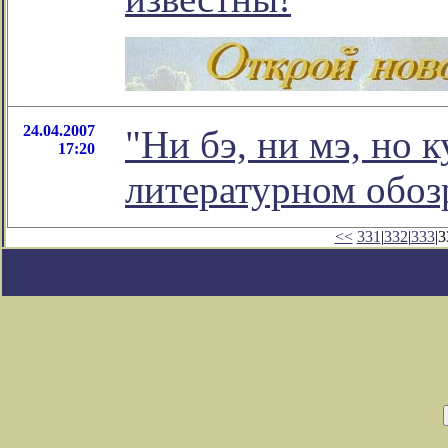
24.04.2007
"Ни бэ, ни мэ, но к
17:20
литературном обо
<<
331
|
332
|
333
|3