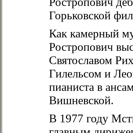
Ростропович деб
Горьковской фи
Как камерный м
Ростропович выс
Святославом Рих
Гилельсом и Лео
пианиста в анса
Вишневской.
В 1977 году Мст
главным дириже