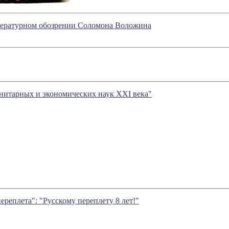
итературном обозрении Соломона Воложина
анитарных и экономических наук XXI века"
переплета": "Русскому переплету 8 лет!"