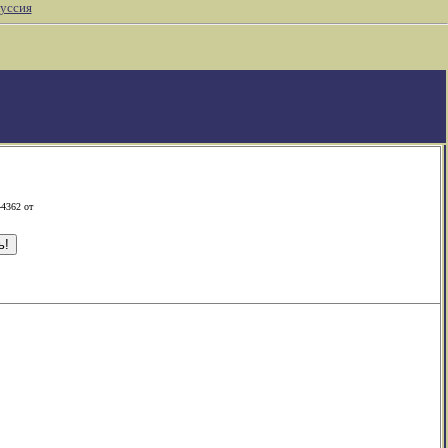
уссия
-4362 от