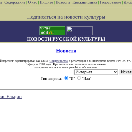
л
|
Содержание
|
О нас
|
Пишите
|
Новости
|
Книжная лавка
|
Голосование
|
Диск
Подписаться на новости культуры
НОВОСТИ РУССКОЙ КУЛЬТУРЫ
Новости
й переплет" зарегистрирован как СМИ.
Свидетельство
о регистрации в Министерстве печати РФ: Эл. #77
5 февраля 2001 года. При полном или частичном использовании
материалов ссылка на www.pereplet.ru обязательна.
Тип запроса:
"И"
"Или"
рис Ельцин