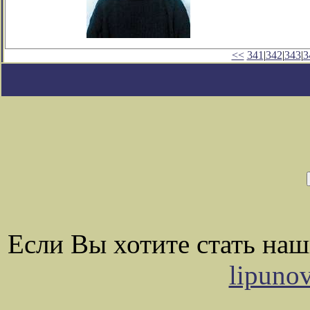
<<
341
|
342
|
343
|
3
Если Вы хотите стать на
lipuno