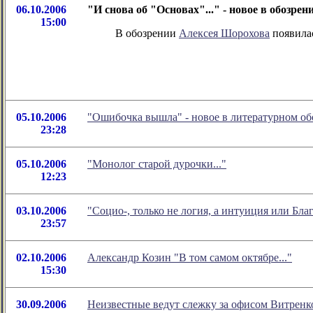
06.10.2006
"И снова об "Основах"..." - новое в обозр
15:00
В обозрении
Алексея Шорохова
появилас
05.10.2006
"Ошибочка вышла" - новое в литературном о
23:28
05.10.2006
"Монолог старой дурочки..."
12:23
03.10.2006
"Социо-, только не логия, а интуиция или Бл
23:57
02.10.2006
Александр Козин "В том самом октябре..."
15:30
30.09.2006
Неизвестные ведут слежку за офисом Витренк