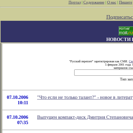
Портал
|
Содержание
|
О нас
|
Пишите
Подписатьс
НОВОСТИ 
"Русский переплет" зарегистрирован как СМИ.
Св
5 февраля 2001 года.
материалов ссы
Тип за
07.10.2006
"Что если не только талант?" - новое в лите
10:11
07.10.2006
Выпущен компакт-диск Дмитрия Степановича
07:35