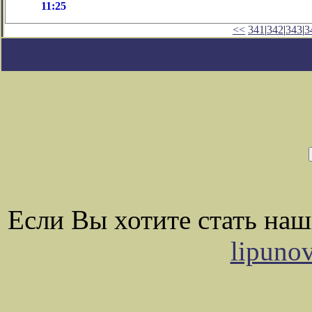
11:25
<<
341
|
342
|
343
|
3
Если Вы хотите стать на
lipuno