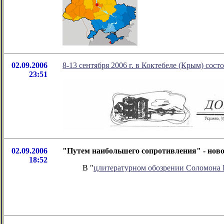
02.09.2006
8-13 сентября 2006 г. в Коктебеле (Крым) с
23:51
02.09.2006
"Путем наибольшего сопротивления" - нов
18:52
В "
цлитературном обозрении Соломона