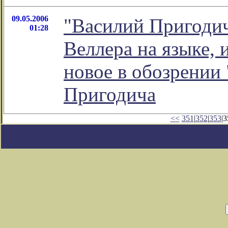
09.05.2006
"Василий Пригодич.
01:28
Веллера на языке, 
новое в обозрении
Пригодича
<<
351
|
352
|
353
|3