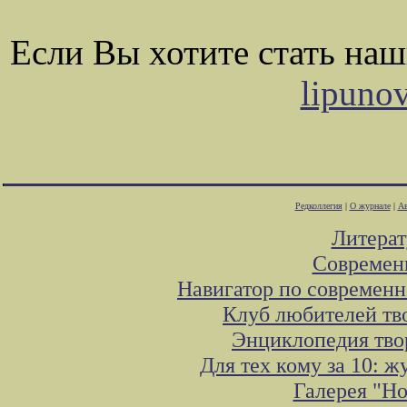
Если Вы хотите стать на
lipuno
Редколлегия
|
О журнале
|
Ав
Литера
Современ
Навигатор по современн
Клуб любителей тв
Энциклопедия тво
Для тех кому за 10: 
Галерея "Н