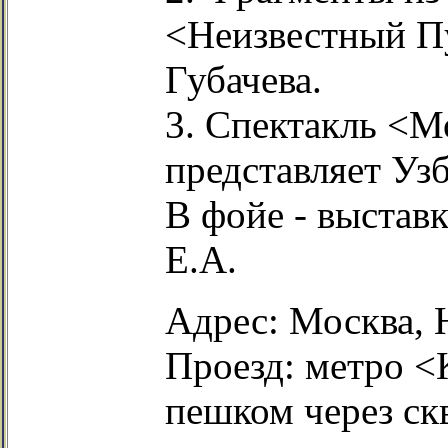
<Неизвестный Пу
Губачева.
3. Спектакль <М
представляет Узб
В фойе - выстав
Е.А.
Адрес: Москва, 
Проезд: метро <
пешком через ск