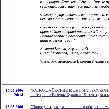
кооперации. Денег нам будущие "новые р
себя банкиром и заняться законным гра
Фильму осуществиться не получилось. В
дерьма и проповеди насилия, что мы по
Спустя 17 лет мы решили возродить дав
происходили в период распада СССР и у
Родины совпал с воссоединением Герман
нашего героя - свой "
Валерий Куклин, Берлин, ФРГ
Сергей Копылов, Тараз, Казахстан
Читайте
киноповесть Валерия Куклина и
17.05.2006
"КОЛОНДАЙКСКИЕ БУДНИ НА РУССКОЙ ?
20:14
в обозрении Валерия Куклина "Литература и 
16.05.2006
"Природа отдохнула..." - новое в обозрении 