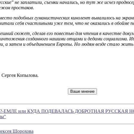
усские" не заплатили, съемки начались, но тут же исчез продюсе
бежом простаков.
место подобных гуманистических кинолент вывалилось на экра
считали себя счастливыми уже тем, что не оказались в обойме
ешний сюжет, сделав его повестью для чтения в качестве доку
ничтожения созданного нашими отцами и дедами социализма. Иб
ии, а затем и объединением Европы. Но людям везде стало жить
 Сергея Копылова.
-ЕМЛЕ или КУДА ПОДЕВАЛАСЬ ДОБРОТНАЯ РУССКАЯ НО
мы"
Алексея Шорохова