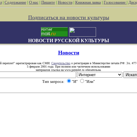
л
|
Содержание
|
О нас
|
Пишите
|
Новости
|
Книжная лавка
|
Голосование
|
Диск
Подписаться на новости культуры
НОВОСТИ РУССКОЙ КУЛЬТУРЫ
Новости
й переплет" зарегистрирован как СМИ.
Свидетельство
о регистрации в Министерстве печати РФ: Эл. #77
5 февраля 2001 года. При полном или частичном использовании
материалов ссылка на www.pereplet.ru обязательна.
Тип запроса:
"И"
"Или"