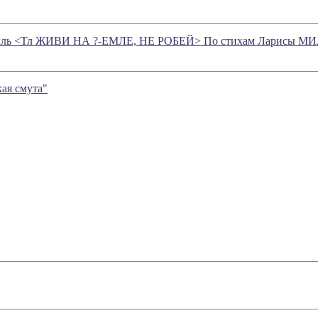
ектакль <Тл ЖИВИ НА ?-ЕМЛЕ, НЕ РОБЕЙ> По стихам Ларисы МИ
ая смута"