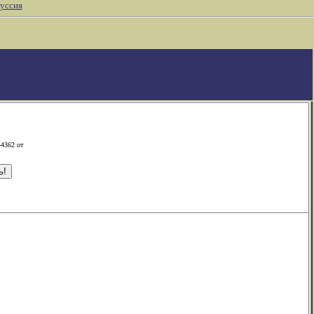
уссия
-4362 от