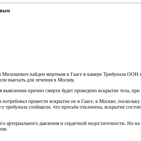
твым
 Милошевич найден мертвым в Гааге в камере Трибунала ООН 
ли выехать для лечения в Москву.
я выяснения причин смерти будет проведено вскрытие тела, при 
потребовал провести вскрытие не в Гааге, в Москве, поскольку
го трибунала сообщили, что просьба отклонена, вскрытие состои
о артериального давления и сердечной недостаточности. Но на 
зом.