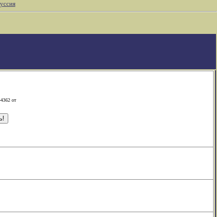
уссия
-4362 от