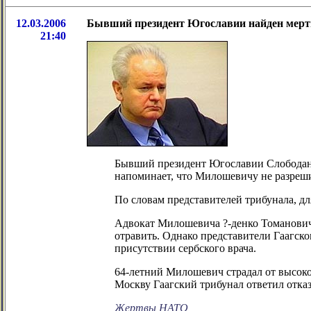
12.03.2006
Бывший президент Югославии найден мер
21:40
Бывший президент Югославии Слободан
напоминает, что Милошевичу не разреши
По словам представителей трибунала, дл
Адвокат Милошевича ?-денко Томанович 
отравить. Однако представители Гаагско
присутствии сербского врача.
64-летний Милошевич страдал от высоког
Москву Гаагский трибунал ответил отка
Жертвы НАТО