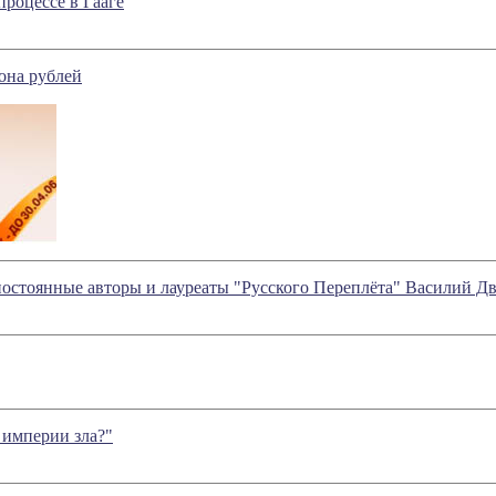
роцессе в Гааге
она рублей
остоянные авторы и лауреаты "Русского Переплёта" Василий Д
 империи зла?"