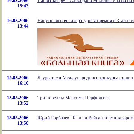
16.03.2006
?-ащитная речь Слободана Милошевича на на п
15:43
16.03.2006
Национальная литературная премия в 3 милли
13:44
15.03.2006
Лауреатами Международного конкурса стали п
16:10
15.03.2006
Три новеллы Максима Перфильева
13:52
13.03.2006
Юрий Горбачев "Был ли Рейган терминатором
13:58