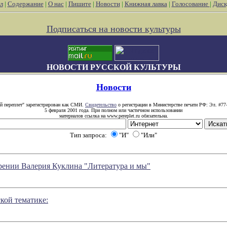
л
|
Содержание
|
О нас
|
Пишите
|
Новости
|
Книжная лавка
|
Голосование
|
Диск
Подписаться на новости культуры
НОВОСТИ РУССКОЙ КУЛЬТУРЫ
Новости
й переплет" зарегистрирован как СМИ.
Свидетельство
о регистрации в Министерстве печати РФ: Эл. #77
5 февраля 2001 года. При полном или частичном использовании
материалов ссылка на www.pereplet.ru обязательна.
Тип запроса:
"И"
"Или"
озрении Валерия Куклина "Литература и мы"
кой тематике: