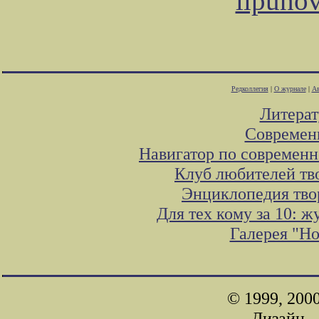
lipuno
Редколлегия
|
О журнале
|
Ав
Литера
Современ
Навигатор по современн
Клуб любителей тв
Энциклопедия тво
Для тех кому за 10: 
Галерея "Н
© 1999, 200
Дизайн -