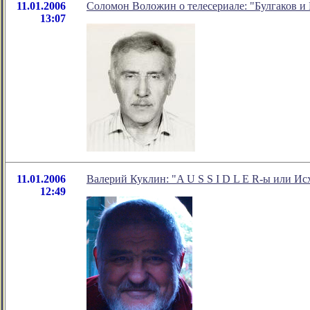
11.01.2006
Соломон Воложин о телесериале: "Булгаков и 
13:07
11.01.2006
Валерий Куклин: "A U S S I D L E R-ы или Ис
12:49