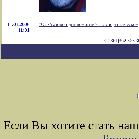
11.01.2006
"От <газовой дипломатии> - к энергетическом
11:01
<<
361
|362|
363
|
3
Если Вы хотите стать на