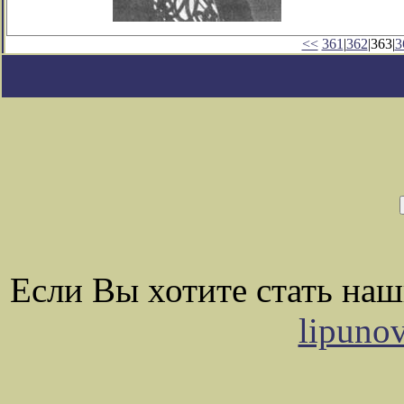
<<
361
|
362
|363|
3
Если Вы хотите стать на
lipuno