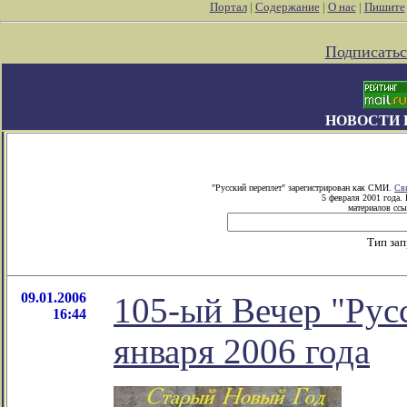
Портал
|
Содержание
|
О нас
|
Пишите
Подписатьс
НОВОСТИ 
"Русский переплет" зарегистрирован как СМИ.
Св
5 февраля 2001 года.
материалов ссы
Тип за
09.01.2006
105-ый Вечер "Русс
16:44
января 2006 года