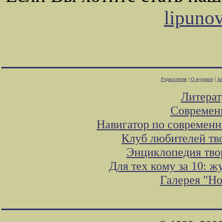
lipuno
Редколлегия
|
О журнале
|
Ав
Литера
Современ
Навигатор по современн
Клуб любителей тв
Энциклопедия тво
Для тех кому за 10: 
Галерея "Н