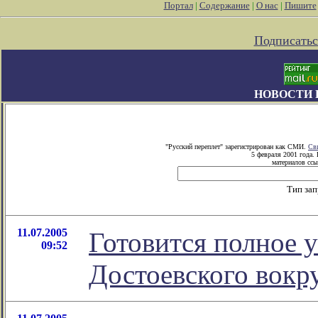
Портал
|
Содержание
|
О нас
|
Пишите
Подписатьс
НОВОСТИ 
"Русский переплет" зарегистрирован как СМИ.
Св
5 февраля 2001 года.
материалов ссы
Тип за
11.07.2005
Готовится полное 
09:52
Достоевского вокр