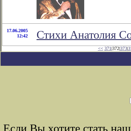
17.06.2005
Стихи Анатолия Со
12:42
<<
371
|372|
373
|
3
Если Вы хотите стать на