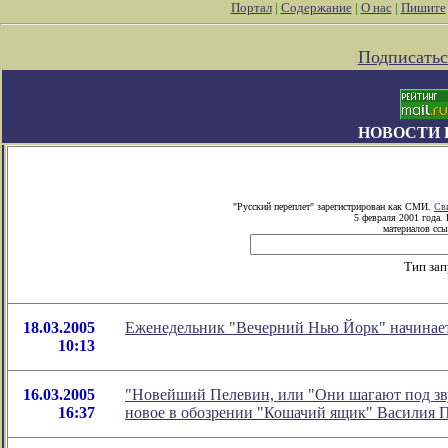
Портал
|
Содержание
|
О нас
|
Пишите
Подписатьс
НОВОСТИ 
"Русский переплет" зарегистрирован как СМИ.
Св
5 февраля 2001 года.
материалов ссы
Тип за
18.03.2005
Еженедельник "Вечерний Нью Йорк" начинает
10:13
16.03.2005
"Новейший Пелевин, или "Они шагают под звук
16:37
новое в обозрении "Кошачий ящик" Василия 