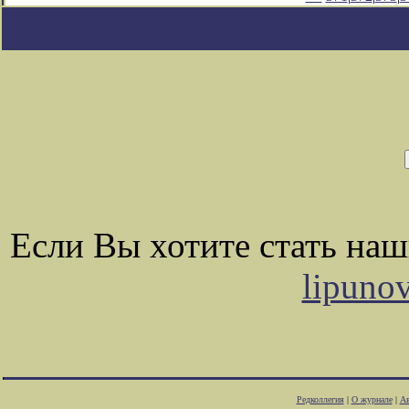
Если Вы хотите стать на
lipuno
Редколлегия
|
О журнале
|
Ав