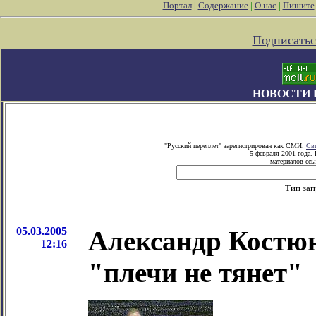
Портал
|
Содержание
|
О нас
|
Пишите
Подписатьс
НОВОСТИ 
"Русский переплет" зарегистрирован как СМИ.
Св
5 февраля 2001 года.
материалов ссы
Тип за
05.03.2005
Александр Костюн
12:16
"плечи не тянет"