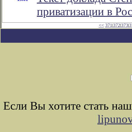
приватизации в Ро
<<
371
|
372
|
373
|
3
Если Вы хотите стать на
lipuno