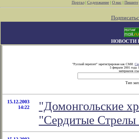
Портал
|
Содержание
|
О нас
|
Пишите
Подписатьс
НОВОСТИ 
"Русский переплет" зарегистрирован как СМИ.
Св
5 февраля 2001 года.
материалов ссы
Тип за
15.12.2003
"Домонгольские хр
14:22
"Сердитые Стрелы