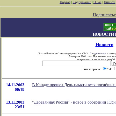
Портал
|
Содержание
|
О нас
|
Пишите
Подписатьс
НОВОСТИ 
Новости
"Русский переплет" зарегистрирован как СМИ.
Свидетельство
о регист
5 февраля 2001 года. При полном или час
материалов ссылка на www.pereplet.
Тип запроса:
"И"
14.11.2003
В Канаде прошел День памяти всех погибших 
00:19
13.11.2003
"Деревянная Россия" - новое в обозрении Юр
23:51