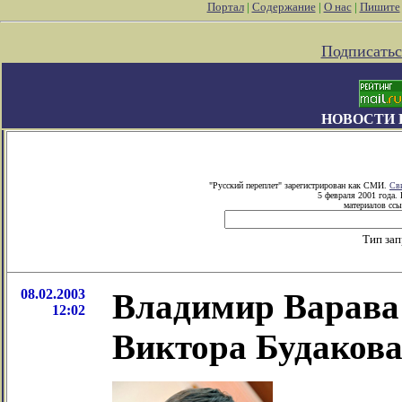
Портал
|
Содержание
|
О нас
|
Пишите
Подписатьс
НОВОСТИ 
"Русский переплет" зарегистрирован как СМИ.
Св
5 февраля 2001 года.
материалов ссы
Тип за
08.02.2003
Владимир Варава
12:02
Виктора Будаков