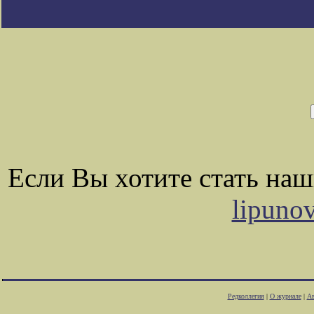
Если Вы хотите стать на
lipuno
Редколлегия
|
О журнале
|
Ав