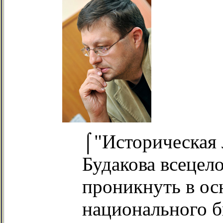
⌠"Историческая 
Будакова всецел
проникнуть в ос
национального б