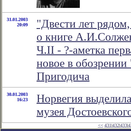
31.01.2003
"Двести лет рядом,
20:09
о книге А.И.Солже
Ч.II - ?-аметка пе
новое в обозрении
Пригодича
30.01.2003
Норвегия выделила
16:23
музея Достоевског
<<
431
|
432
|
433
|
4