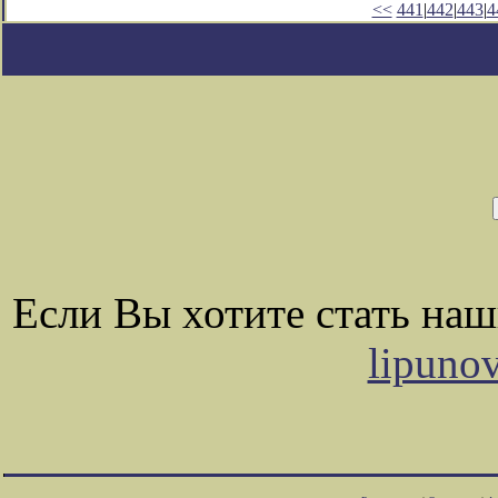
<<
441
|
442
|
443
|
4
Если Вы хотите стать на
lipuno