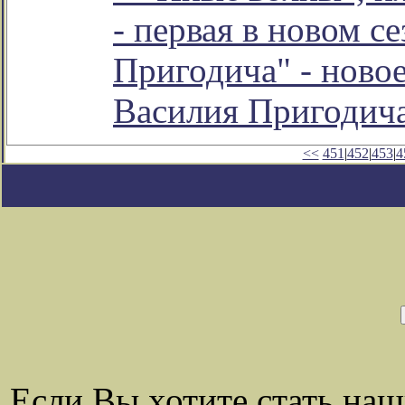
- первая в новом с
Пригодича" - ново
Василия Пригодич
<<
451
|
452
|
453
|
4
Если Вы хотите стать на