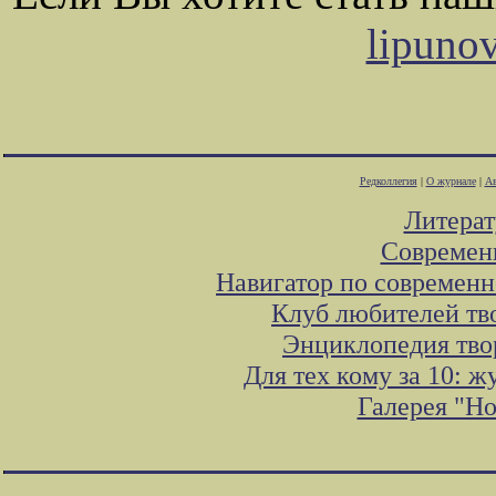
lipuno
Редколлегия
|
О журнале
|
Ав
Литера
Современ
Навигатор по современн
Клуб любителей тв
Энциклопедия тво
Для тех кому за 10: 
Галерея "Н