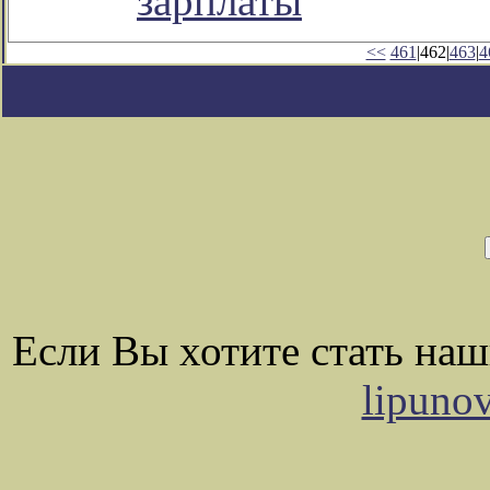
зарплаты
<<
461
|462|
463
|
4
Если Вы хотите стать на
lipuno