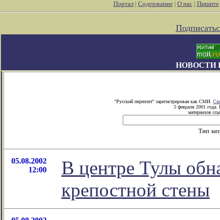
Портал
|
Содержание
|
О нас
|
Пишите
Подписатьс
НОВОСТИ 
"Русский переплет" зарегистрирован как СМИ.
Св
5 февраля 2001 года.
материалов ссы
Тип за
05.08.2002
В центре Тулы обн
12:00
крепостной стены