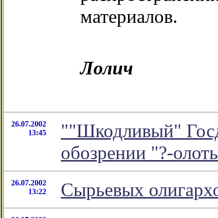
материалов.
Лолич
26.07.2002
""Шкодливый" Госд
13:45
обозрении "?-олот
26.07.2002
Cырьевых олигарх
13:22