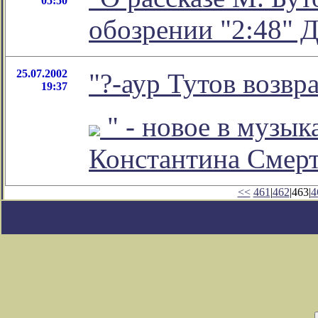
05:50
обозрении "2:48" 
25.07.2002
"?-аур Тутов возвр
19:37
" - новое в музы
Константина Смер
<<
461
|
462
|463|
4