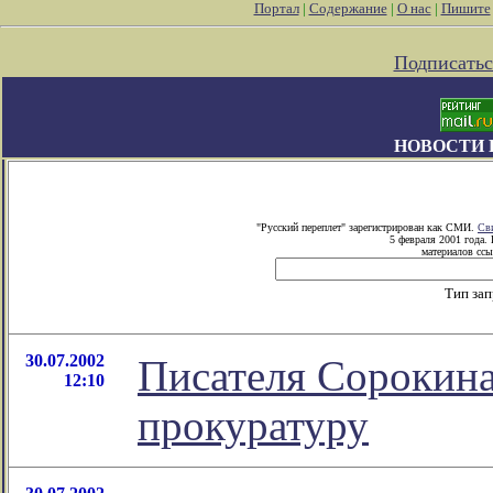
Портал
|
Содержание
|
О нас
|
Пишите
Подписатьс
НОВОСТИ 
"Русский переплет" зарегистрирован как СМИ.
Св
5 февраля 2001 года.
материалов ссы
Тип за
30.07.2002
Писателя Сорокина
12:10
прокуратуру