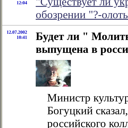
"Существует ли укр
12:04
обозрении "?-олот
12.07.2002
Будет ли " Молит
10:41
выпущена в росси
Министр культу
Богуцкий сказал,
российского ко