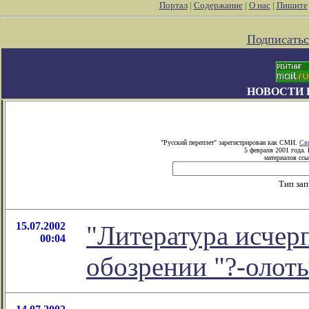
Портал
|
Содержание
|
О нас
|
Пишите
Подписатьс
НОВОСТИ 
"Русский переплет" зарегистрирован как СМИ.
Св
5 февраля 2001 года.
материалов ссы
Тип за
15.07.2002
"Литература исчерп
00:04
обозрении "?-олот