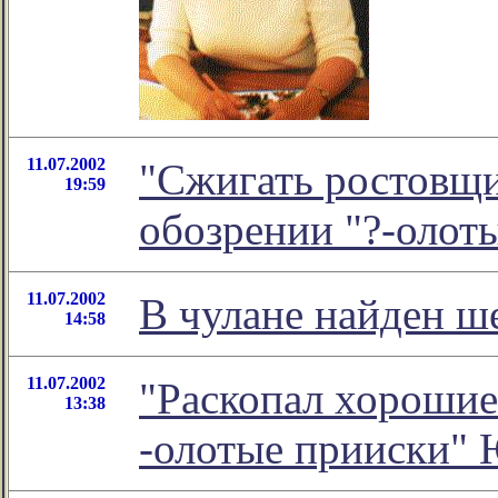
11.07.2002
"Сжигать ростовщи
19:59
обозрении "?-олот
11.07.2002
В чулане найден 
14:58
11.07.2002
"Раскопал хорошие 
13:38
-олотые прииски" 