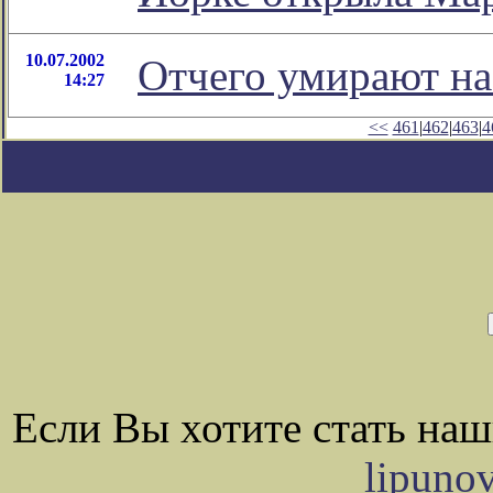
10.07.2002
Отчего умирают на
14:27
<<
461
|
462
|
463
|
4
Если Вы хотите стать на
lipuno