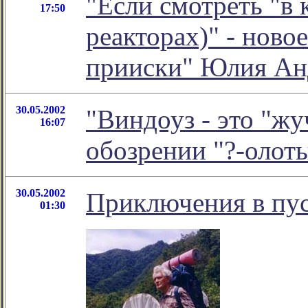
"Если смотреть "в 
17:50
реакторах)" - ново
прииски" Юлия Ан
30.05.2002
"Виндоуз - это "жу
16:07
обозрении "?-олот
30.05.2002
Приключения в пу
01:30