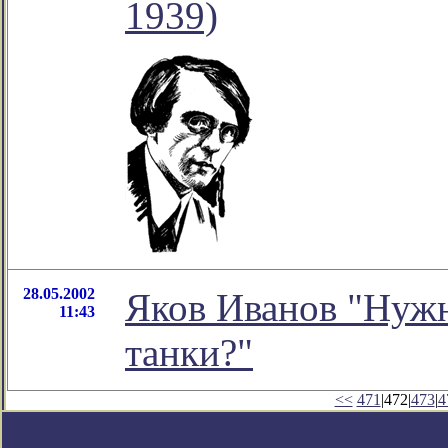
1939)
28.05.2002
Яков Иванов "Нуж
11:43
танки?"
<<
471
|472|
473
|
4