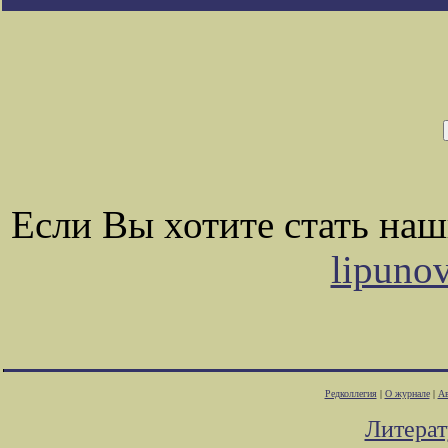
Если Вы хотите стать на
lipuno
Редколлегия
|
О журнале
|
Ав
Литера