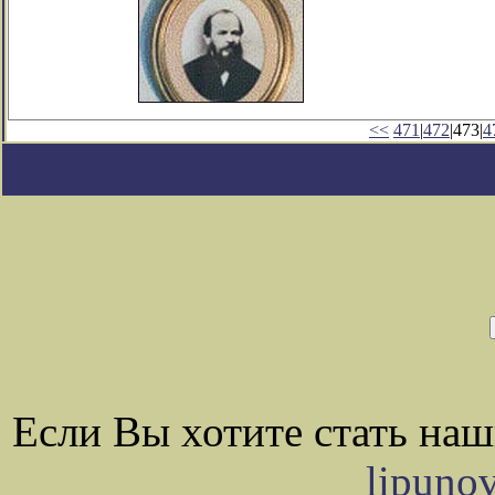
<<
471
|
472
|473|
4
Если Вы хотите стать на
lipuno