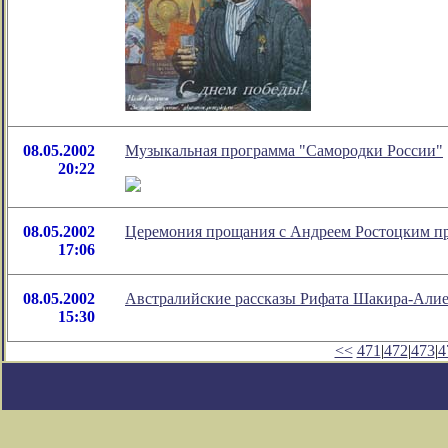
08.05.2002
Музыкальная программа "Самородки России"
20:22
08.05.2002
Церемония прощания с Андреем Ростоцким п
17:06
08.05.2002
Австралийские рассказы Рифата Шакира-Али
15:30
<<
471
|
472
|
473
|
4