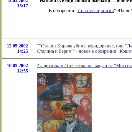
12.05.2002
"Называть вещи своими именами" - новое 
15:17
В обозрении "
?-олотые прииски
" Юлия А
12.05.2002
""Сталин Кирова убил в коридорчике, или "Л
14:25
Сталина и Берия"" - новое в обозрении "Кош
10.05.2002
?-ащитникам Отечества посвящается: "Мисcи
12:55