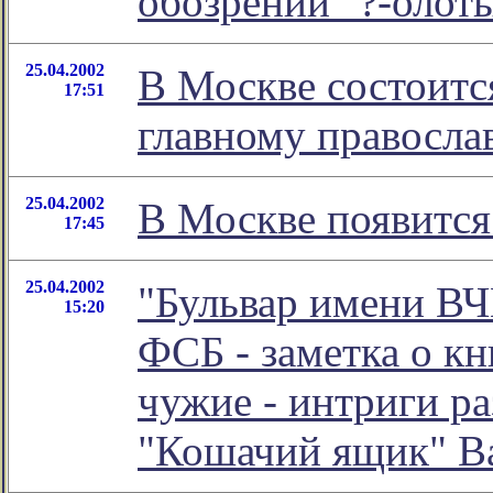
обозрении "?-олот
25.04.2002
В Москве состоитс
17:51
главному правосла
25.04.2002
В Москве появится
17:45
25.04.2002
"Бульвар имени В
15:20
ФСБ - заметка о кн
чужие - интриги ра
"Кошачий ящик" В