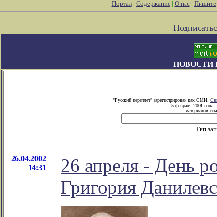
Портал
|
Содержание
|
О нас
|
Пишите
Подписатьс
НОВОСТИ 
"Русский переплет" зарегистрирован как СМИ.
Св
5 февраля 2001 года.
материалов ссы
Тип за
26.04.2002
26 апреля - День р
14:31
Григория Данилевс