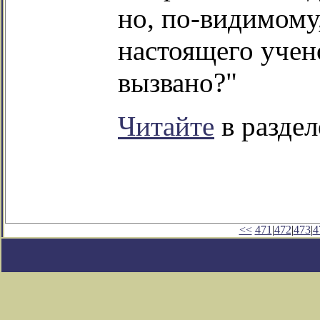
но, по-видимому
настоящего учен
вызвано?"
Читайте
в раздел
<<
471
|
472
|
473
|
4