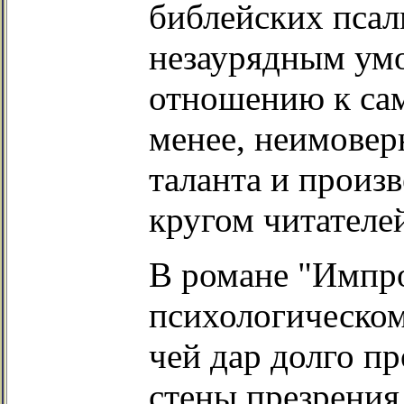
библейских псал
незаурядным ум
отношению к сам
менее, неимовер
таланта и произ
кругом читателе
В романе "Импро
психологическом
чей дар долго п
стены презрения