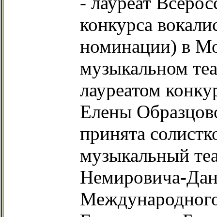
- лауреат Всерос
конкурса вокалис
номинации) в Мо
музыкальном теа
лауреатом конку
Елены Образцово
принята солистк
музыкальный теа
Немировича-Данч
Международного