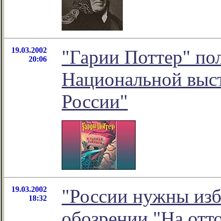
19.03.2002
"Гарии Поттер" по
20:06
Национальной выс
России"
19.03.2002
"России нужны изб
18:32
обозрении "На от