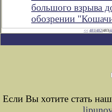
большого взрыва до
обозрении "Кошач
<<
481
|
482
|483|
4
Если Вы хотите стать на
lipuno