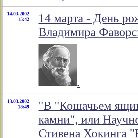
14.03.2002
14 марта - День р
15:42
Владимира Фаворск
.
13.03.2002
"В "Кошачьем ящик
18:49
камни", или Научно
Стивена Хокинга "