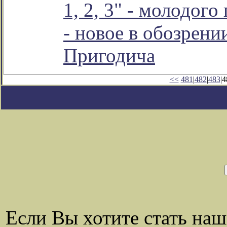
1, 2, 3" - молодого
- новое в обозрен
Пригодича
<<
481
|
482
|
483
|4
Если Вы хотите стать на