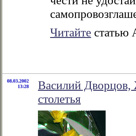
чести не удоста
самопровозглаше
Читайте
статью А
08.03.2002
Василий Дворцов,
13:28
столетья