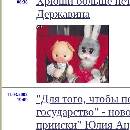
Хрюши больше нет:
08:38
Державина
11.03.2002
"Для того, чтобы п
19:09
государство" - нов
прииски" Юлия Ан