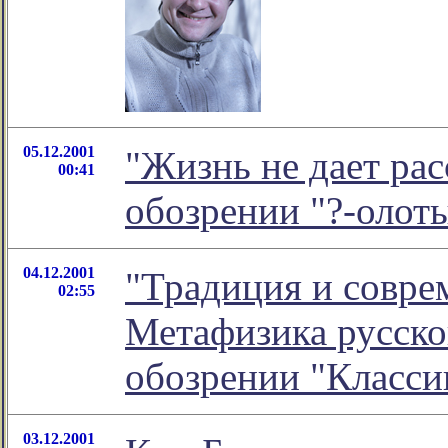
05.12.2001
"Жизнь не дает рас
00:41
обозрении "?-олот
04.12.2001
"Традиция и совре
02:55
Метафизика русской
обозрении "Класси
03.12.2001