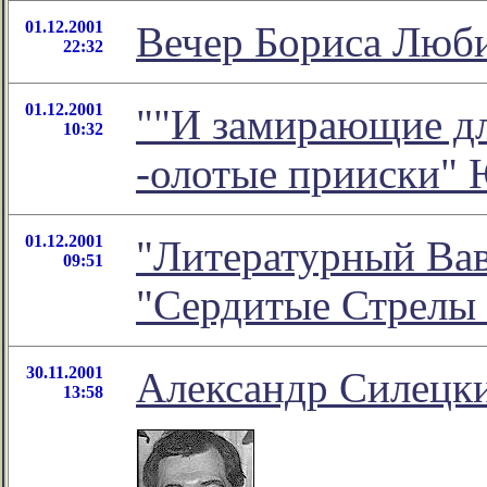
01.12.2001
Вечер Бориса Люб
22:32
01.12.2001
""И замирающие длм
10:32
-олотые прииски" 
01.12.2001
"Литературный Вав
09:51
"Сердитые Стрелы
30.11.2001
Александр Силецки
13:58