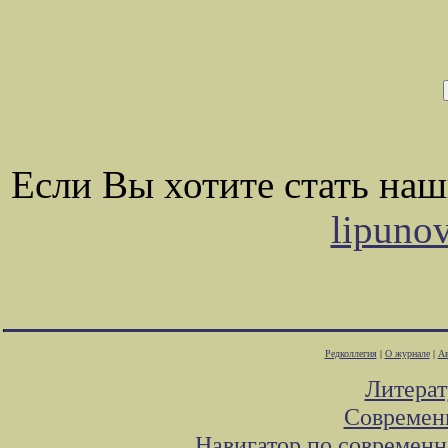
Если Вы хотите стать на
lipuno
Редколлегия
|
О журнале
|
Ав
Литера
Современ
Навигатор по современн