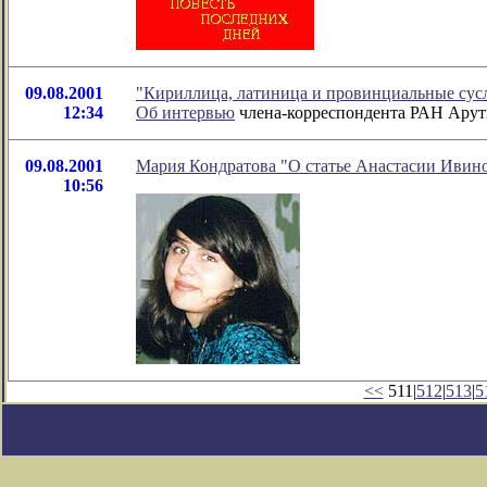
09.08.2001
"Кириллица, латиница и провинциальные сус
12:34
Об
интервью
члена-корреспондента РАН Арутю
09.08.2001
Мария Кондратова "О статье Анастасии Ивино
10:56
<<
511|
512
|
513
|
5