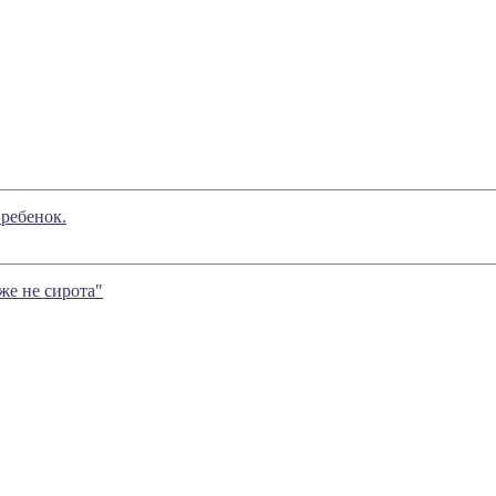
ребенок.
же не сирота"