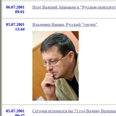
06.07.2001
Поэт Валерий Абанькин в "Русском переплете
09:01
05.07.2001
Владимир Варава, Русский "гендер"
13:44
05.07.2001
Сегодня испонился бы 71 год Вадиму Валери
09:47