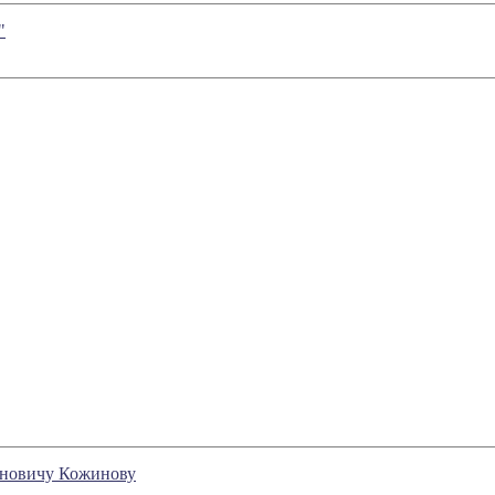
"
ановичу Кожинову