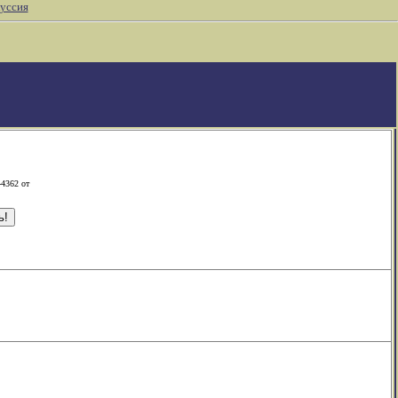
уссия
-4362 от