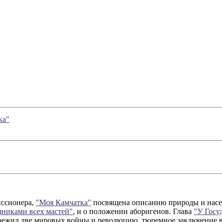
ка"
иссионера,
"Моя Камчатка"
посвящена описанию природы и насел
никами всех мастей"
, и о положении аборигенов. Глава
"У Госу
режил две мировых войны и революцию, тюремное заключение в