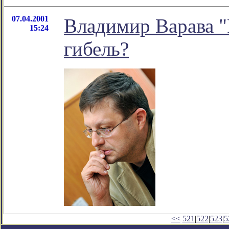
07.04.2001
Владимир Варава "
15:24
гибель?
<<
521
|
522
|
523
|
5