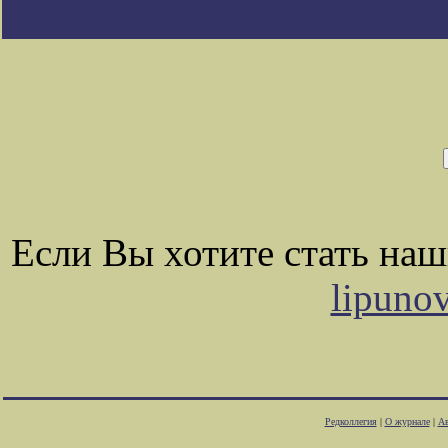
Если Вы хотите стать на
lipuno
Редколлегия
|
О журнале
|
Ав