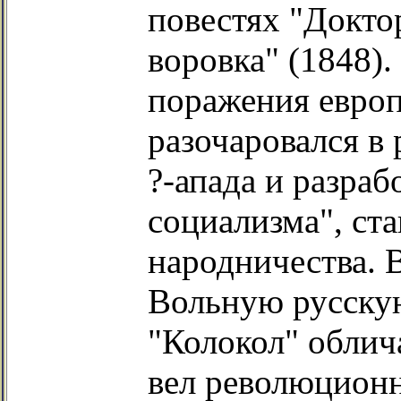
повестях "Докто
воровка" (1848).
поражения евро
разочаровался в
?-апада и разраб
социализма", ст
народничества. 
Вольную русскую
"Колокол" облич
вел революционн