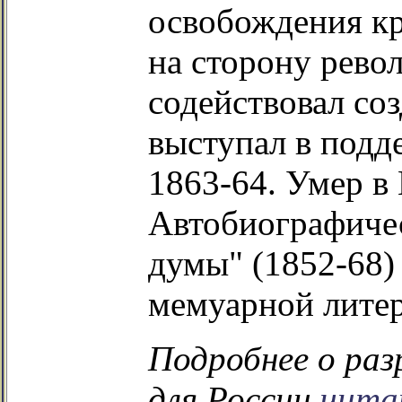
освобождения кр
на сторону рево
содействовал соз
выступал в подд
1863-64. Умер в
Автобиографичес
думы" (1852-68)
мемуарной лите
Подробнее о раз
для России
чита