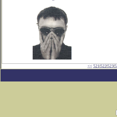
<<
521
|
522
|
523
|
5