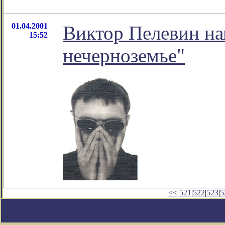
01.04.2001
Виктор Пелевин на
15:52
нечерноземье"
<<
521
|
522
|
523
|
5