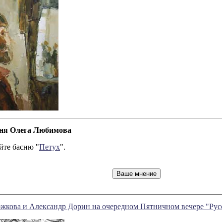
сня Олега Любимова
йте басню "
Петух
".
ожкова и Александр Дорин на очередном Пятничном вечере "Рус