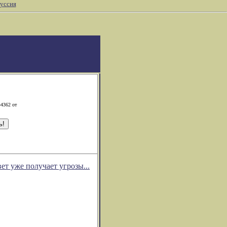
уссия
-4362 от
ет уже получает угрозы...