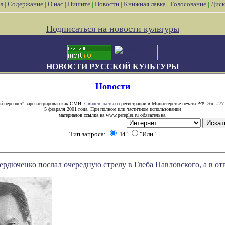
л
|
Содержание
|
О нас
|
Пишите
|
Новости
|
Книжная лавка
|
Голосование
|
Диск
Подписаться на новости культуры
НОВОСТИ РУССКОЙ КУЛЬТУРЫ
Новости
й переплет" зарегистрирован как СМИ.
Свидетельство
о регистрации в Министерстве печати РФ: Эл. #77
5 февраля 2001 года. При полном или частичном использовании
материалов ссылка на www.pereplet.ru обязательна.
Тип запроса:
"И"
"Или"
рдюченко послал очередную стрелу в Глеба Павловского, а в отв