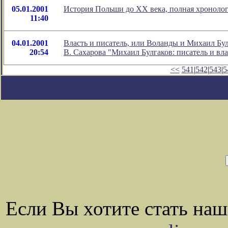
05.01.2001
История Польши до XX века, полная хроноло
11:40
04.01.2001
Власть и писатель, или Воланды и Михаил Бул
20:54
В. Сахарова "Михаил Булгаков: писатель и в
<<
541
|
542
|
543
|
5
Если Вы хотите стать на