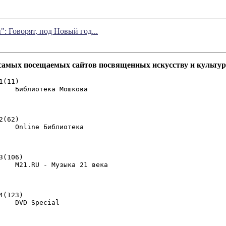
: Говорят, под Новый год...
 самых посещаемых сайтов посвященных искусству и культур
(11)

                                                         
(62)

    Online Библиотека 

                                                         
3(106)

                                                         
4(123)

    DVD Special 

                                                         