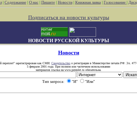
л
|
Содержание
|
О нас
|
Пишите
|
Новости
|
Книжная лавка
|
Голосование
|
Диск
Подписаться на новости культуры
НОВОСТИ РУССКОЙ КУЛЬТУРЫ
Новости
й переплет" зарегистрирован как СМИ.
Свидетельство
о регистрации в Министерстве печати РФ: Эл. #77
5 февраля 2001 года. При полном или частичном использовании
материалов ссылка на www.pereplet.ru обязательна.
Тип запроса:
"И"
"Или"