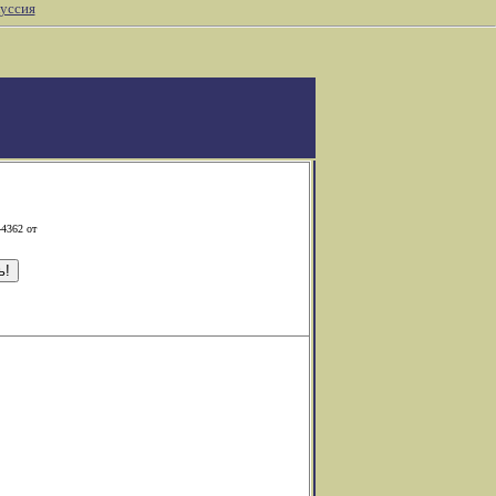
уссия
-4362 от