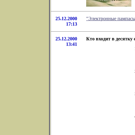
25.12.2000
"Электронные пампасы"
17:13
25.12.2000
Кто входит в десятку
13:41
               1
               
               2
               
               
               
               
               
               
               