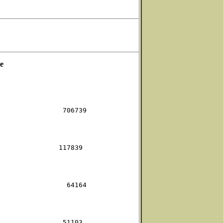
е
               706739

              117839

                64164

               51103
