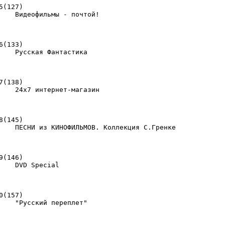
5(127)

    Видеофильмы - почтой! 

                                                         
6(133)

                                                         
7(138)

    24x7 интернет-магазин 

                                                         
8(145)

    ПЕСНИ из КИНОФИЛЬМОВ. Коллекция С.Гренке 

                                                         
9(146)

    DVD Special 

                                                         
0(157)

    "Русский переплет" 
