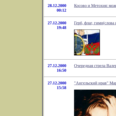
28.12.2000
Косово и Метохия: мож
00:12
27.12.2000
Герб, флаг, гимн(слова
19:48
27.12.2000
Очередная стрела Вале
16:50
27.12.2000
"Ангельский нрав" М
15:58