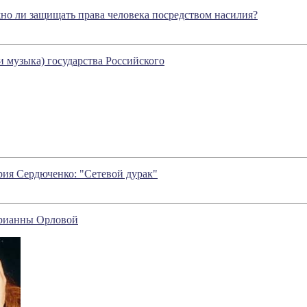
но ли защищать права человека посредством насилия?
 и музыка) государства Российского
рия Сердюченко: "Сетевой дурак"
арианны Орловой