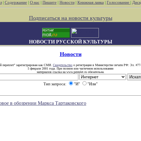
л
|
Содержание
|
О нас
|
Пишите
|
Новости
|
Книжная лавка
|
Голосование
|
Диск
Подписаться на новости культуры
НОВОСТИ РУССКОЙ КУЛЬТУРЫ
Новости
й переплет" зарегистрирован как СМИ.
Свидетельство
о регистрации в Министерстве печати РФ: Эл. #77
5 февраля 2001 года. При полном или частичном использовании
материалов ссылка на www.pereplet.ru обязательна.
Тип запроса:
"И"
"Или"
новое в обозрении Маркса Тартаковского