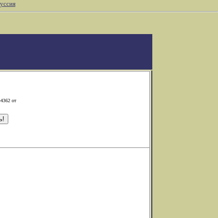
уссия
-4362 от