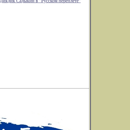
 Дикдик Садыкин в "Русском переплёте"