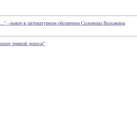
у…" - новое в литературном обозрении Соломона Воложина
конце темной дороги"