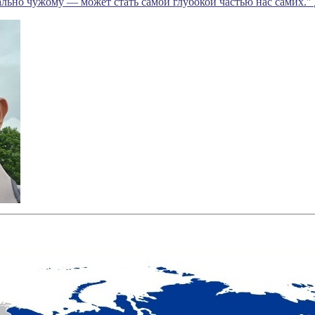
льно чужому — может стать самой глубокой частью нас самих."