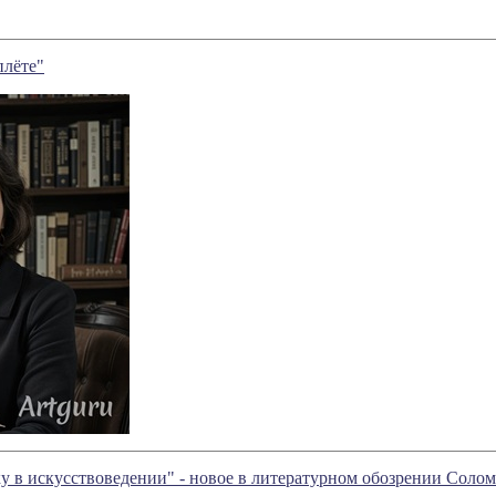
плёте"
у в искусствоведении" - новое в литературном обозрении Сол