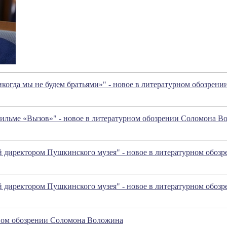
икогда мы не будем братьями»" - новое в литературном обозре
 фильме «Вызов»" - новое в литературном обозрении Соломона 
й директором Пушкинского музея" - новое в литературном обо
й директором Пушкинского музея" - новое в литературном обо
рном обозрении Соломона Воложина