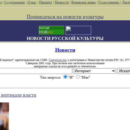
л
|
Содержание
|
О нас
|
Пишите
|
Новости
|
Книжная лавка
|
Голосование
|
Диск
Подписаться на новости культуры
НОВОСТИ РУССКОЙ КУЛЬТУРЫ
Новости
й переплет" зарегистрирован как СМИ.
Свидетельство
о регистрации в Министерстве печати РФ: Эл. #77
5 февраля 2001 года. При полном или частичном использовании
материалов ссылка на www.pereplet.ru обязательна.
Тип запроса:
"И"
"Или"
 вертикали власти