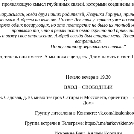
проявляющую смысл глубинных связей, которыми соединены в
наружилась, когда друг наших родителей, Левушка Горнунг, прин
леньким Андреем на коленях. Позже Лев снял у зеркала уже поз
яло облик позирующих, но это повторение не было их точной коп
проявляло то, что в реальности было скрыто под привычн
 и вижу свое отражение. Андрей всегда был старше меня. Тепер
встретимся.
По ту сторону зеркального стекла."
, теперь они вместе. А мы пока еще здесь. Длим память и свет. П
Начало вечера в 19.30
ВХОД – СВОБОДНЫЙ
Б. Садовая, д.10, мимо театров Сатиры и Моссовета, ориентир –
Дом»
Группу литсалона в Контакте: vk.com/litsalonkor
Группа встречи в Телеграме: https://t.me/tarkovskienov
Искренне Ваш, Андрей Коровин