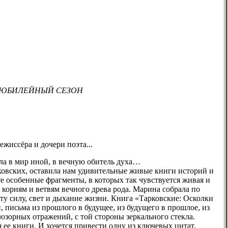
20-й ЮБИЛЕЙНЫЙ СЕЗОН
жиссёра и дочери поэта...
ла в мир иной, в вечную обитель духа…
овских, оставила нам удивительные живые книги историй и
те особенные фрагменты, в которых так чувствуется живая и
 корням и ветвям вечного древа рода. Марина собрала по
эту силу, свет и дыхание жизни. Книга «Тарковские: Осколки
и, письма из прошлого в будущее, из будущего в прошлое, из
юзорных отражений, с той стороны зеркального стекла.
ее книги. И хочется привести одну из ключевых цитат,