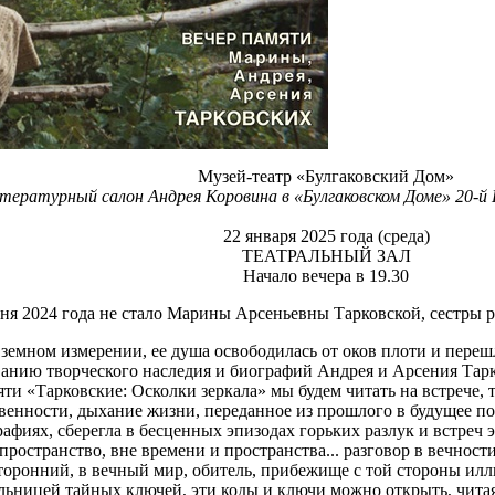
Музей-театр «Булгаковский Дом»
тературный салон Андрея Коровина в «Булгаковском Доме» 
22 января 2025 года (среда)
ТЕАТРАЛЬНЫЙ ЗАЛ
Начало вечера в 19.30
ня 2024 года не стало Марины Арсеньевны Тарковской, сестры ре
 земном измерении, ее душа освободилась от оков плоти и переш
анию творческого наследия и биографий Андрея и Арсения Тарк
ти «Тарковские: Осколки зеркала» мы будем читать на встрече, 
венности, дыхание жизни, переданное из прошлого в будущее по
рафиях, сберегла в бесценных эпизодах горьких разлук и встреч 
 пространство, вне времени и пространства... разговор в вечност
торонний, в вечный мир, обитель, прибежище с той стороны илл
ьницей тайных ключей, эти коды и ключи можно открыть, читая 