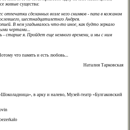
се живые существа:
ес отпечатки сделанных возле него снимков - папа в кожаном
врослевшего, шестнадцатилетнго Андрея.
ией. В нем угадывалось что-то иное, как будто зеркало
ыми чертами...
ь - старше я. Пройдет еще немного времени, и мы с ним
отому что память и есть любовь...
Наталия Тарковская
 «Шоколадница», в арку и налево, Музей-театр «Булгаковский
ovin
oezerkalo