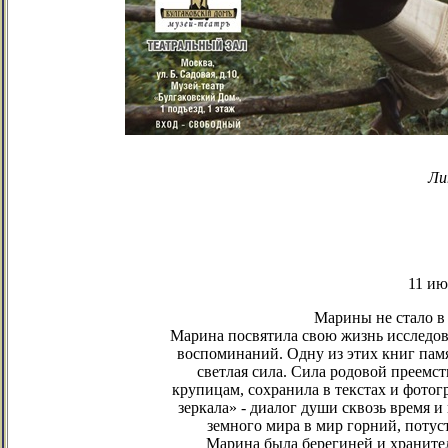
Ли
11 ию
Марины не стало в
Марина посвятила свою жизнь исследов
воспоминаний. Одну из этих книг памя
светлая сила. Сила родовой преемст
крупицам, сохранила в текстах и фотог
зеркала» - диалог души сквозь время и
земного мира в мир горний, потус
Марина была берегиней и хранител