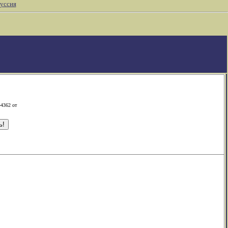
уссия
-4362 от