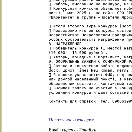
 Работы, высланные на конкурс, не 
 Конкурсная комиссия объявляет поб
лист) 1 мая 2025 г. на сайте ЯРО СР
«ВКонтакте» в группе «Писатели Ярос
 Итоги второго тура конкурса (шорт
 Подведение итогов конкурса состои
Всероссийском Некрасовском праздник
особых обстоятельств награждение про
8. НАГРАЖДЕНИЕ

 Победитель конкурса (1 место) наг
(10 000 – 15 000 рублей).

 Авторы, вошедшие в шорт-лист, нагр
9. ОФОРМЛЕНИЕ ЗАЯВКИ С КОНКУРСНОЙ РА
 Заявка и конкурсная работа подают
docx, шрифт Times New Roman, кегль 1
 В заявке указывается: ФИО, год ро
или другой населенный пункт), в как
объединении состоите, контактный те
 Высылая заявку на участие в конку
условиями конкурса и даёт согласие 
Контакты для справок: тел. 89066399
Положение о конкурсе
Email:
vupercev@mail.ru