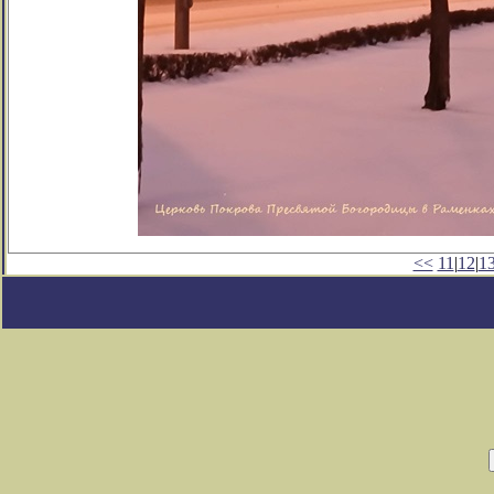
<<
11
|
12
|
1