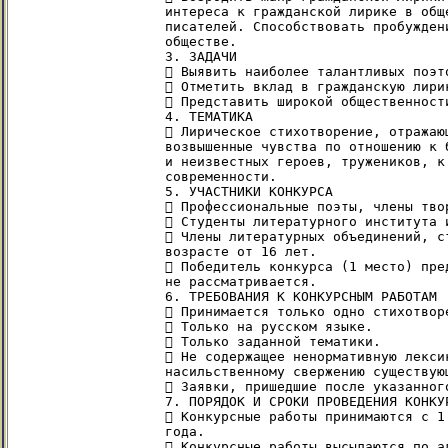
интереса к гражданской лирике в общ
писателей. Способствовать пробужден
обществе.

3. ЗАДАЧИ

 Выявить наиболее талантливых поэт
 Отметить вклад в гражданскую лири
 Представить широкой общественност
4. ТЕМАТИКА

 Лирическое стихотворение, отражаю
возвышенные чувства по отношению к 
и неизвестных героев, тружеников, к
современности.

5. УЧАСТНИКИ КОНКУРСА

 Профессиональные поэты, члены твор
 Студенты литературного института и
 Члены литературных объединений, с
возрасте от 16 лет.

 Победитель конкурса (1 место) пре
не рассматривается.

6. ТРЕБОВАНИЯ К КОНКУРСНЫМ РАБОТАМ

 Принимается только одно стихотвор
 Только на русском языке.

 Только заданной тематики.

 Не содержащее ненормативную лекси
насильственному свержению существующ
 Заявки, пришедшие после указанног
7. ПОРЯДОК И СРОКИ ПРОВЕДЕНИЯ КОНКУР
 Конкурсные работы принимаются с 1
года.

 Конкурсные работы высылаются по а