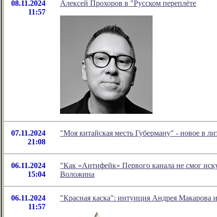
08.11.2024
Алексей Прохоров в "Русском переплёте
11:57
07.11.2024
"Моя китайская месть Губерману" - новое в 
21:08
06.11.2024
"Как «Антифейк» Первого канала не смог иск
15:04
Воложина
06.11.2024
"Красная каска": интуиция Андрея Макарова и
11:57