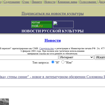
л
|
Содержание
|
О нас
|
Пишите
|
Новости
|
Книжная лавка
|
Голосование
|
Диск
Подписаться на новости культуры
НОВОСТИ РУССКОЙ КУЛЬТУРЫ
Новости
й переплет" зарегистрирован как СМИ.
Свидетельство
о регистрации в Министерстве печати РФ: Эл. #77
5 февраля 2001 года. При полном или частичном использовании
материалов ссылка на www.pereplet.ru обязательна.
Тип запроса:
"И"
"Или"
йка» стены синие" - новое в литературном обозрении Соломона