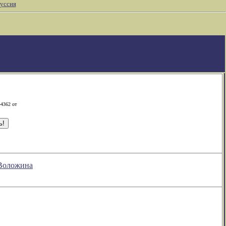
уссия
-4362 от
 Воложина