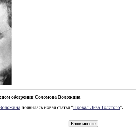
урном обозрении Соломона Воложина
 Воложина
появилась новая статья "
Провал Льва Толстого
".