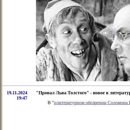
19.11.2024
"Провал Льва Толстого" - новое в литерат
19:47
В "
цлитературном обозрении Соломона