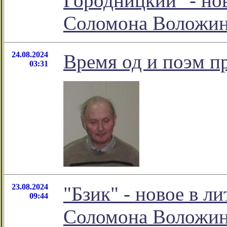
Городницкий" - но
Соломона Воложи
24.08.2024
Время од и поэм п
03:31
23.08.2024
"Бзик" - новое в л
09:44
Соломона Воложи