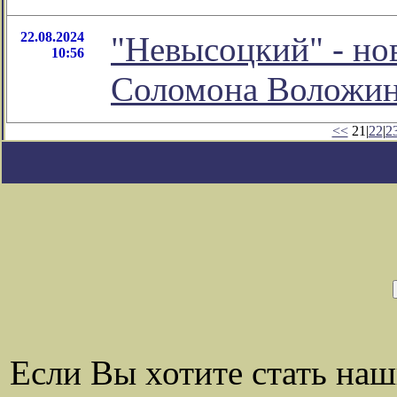
22.08.2024
"Невысоцкий" - но
10:56
Соломона Воложи
<<
21|
22
|
2
Если Вы хотите стать на