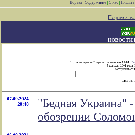
Портал
|
Содержание
|
О нас
|
Пишите
Подписатьс
НОВОСТИ 
"Русский переплет" зарегистрирован как СМИ.
Св
5 февраля 2001 года.
материалов ссы
Тип за
07.09.2024
"Бедная Украина" -
20:40
обозрении Соломо