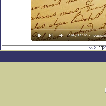
<<
21
|22|
2