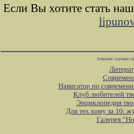
Если Вы хотите стать на
lipuno
Редколлегия
|
О журнале
|
Ав
Литера
Современ
Навигатор по современн
Клуб любителей тв
Энциклопедия тво
Для тех кому за 10: 
Галерея "Н