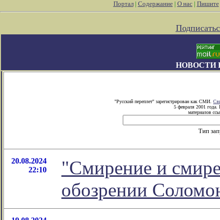
Портал
|
Содержание
|
О нас
|
Пишите
Подписатьс
НОВОСТИ 
"Русский переплет" зарегистрирован как СМИ.
Св
5 февраля 2001 года.
материалов ссы
Тип за
20.08.2024
"Смирение и смире
22:10
обозрении Соломо