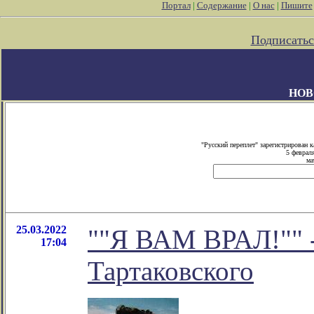
Портал
|
Содержание
|
О нас
|
Пишите
Подписатьс
НОВ
"Русский переплет" зарегистрирован
5 феврал
ма
25.03.2022
""Я ВАМ ВРАЛ!"" -
17:04
Тартаковского