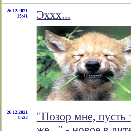
26.12.2021
Эххх...
15:41
26.12.2021
"Позор мне, пусть 
15:22
же..." - новое в л