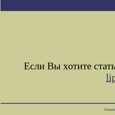
Если Вы хотите ста
li
Редколле