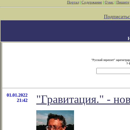
Портал
|
Содержание
|
О нас
|
Пишите
Подписатьс
"Русский переплет" зарегистр
5 
01.01.2022
"Гравитация." - но
21:42