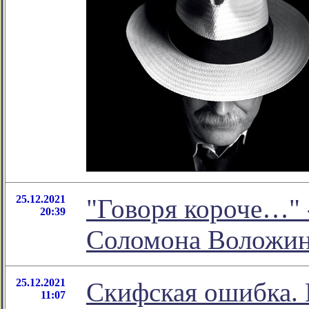
25.12.2021
"Говоря короче…" 
20:39
Соломона Воложи
25.12.2021
Скифская ошибка. 
11:07